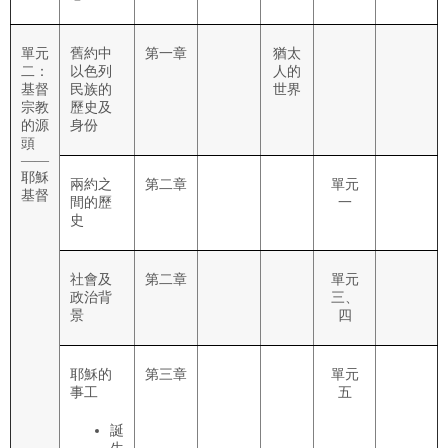
單元
舊約中
第一章
猶太
二：
以色列
人的
基督
民族的
世界
宗教
歷史及
的源
身份
頭
——
耶穌
兩約之
第二章
單元
基督
間的歷
一
史
社會及
第二章
單元
政治背
三、
景
四
耶穌的
第三章
單元
事工
五
誕