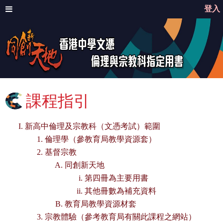
登入
課程指引
新高中倫理及宗教科（文憑考試）範圍
倫理學（參教育局教學資源套）
基督宗教
同創新天地
第四冊為主要用書
其他冊數為補充資料
教育局教學資源材套
宗教體驗（參考教育局有關此課程之網站）