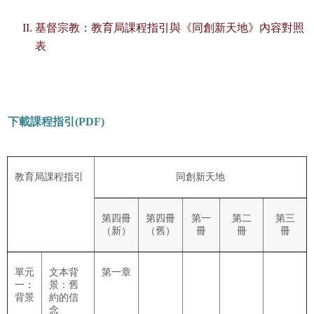
基督宗教：教育局課程指引與《同創新天地》內容對照
表
下載課程指引(PDF)
教育局課程指引
同創新天地
第四冊
第四冊
第一
第二
第三
（新）
（舊）
冊
冊
冊
單元
文本背
第一章
一：
景：舊
背景
約的信
念