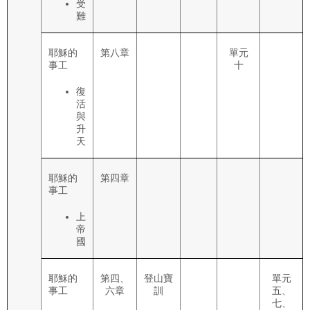
受
難
耶穌的
第八章
單元
事工
十
復
活
與
升
天
耶穌的
第四章
事工
上
帝
國
耶穌的
第四、
登山寶
單元
事工
六章
訓
五、
七、