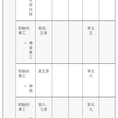
生
與
兒
時
耶穌的
第四、
單元
事工
五章
五
傳
道
事
工
耶穌的
第五章
單元
事工
六
神
蹟
耶穌的
第六、
單元
事工
七章
九