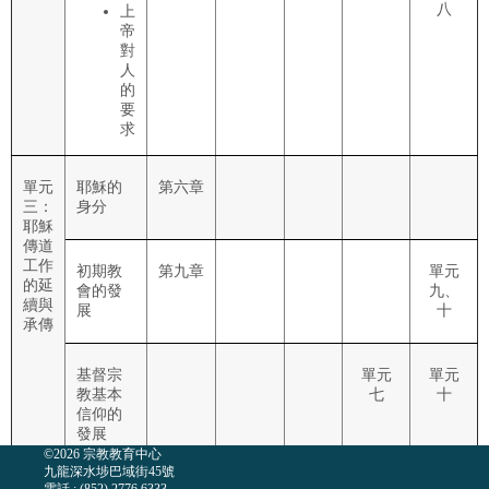
八
上
帝
對
人
的
要
求
單元
耶穌的
第六章
三：
身分
耶穌
傳道
工作
初期教
第九章
單元
的延
會的發
九、
續與
展
十
承傳
基督宗
單元
單元
教基本
七
十
信仰的
發展
©2026 宗教教育中心
九龍深水埗巴域街45號